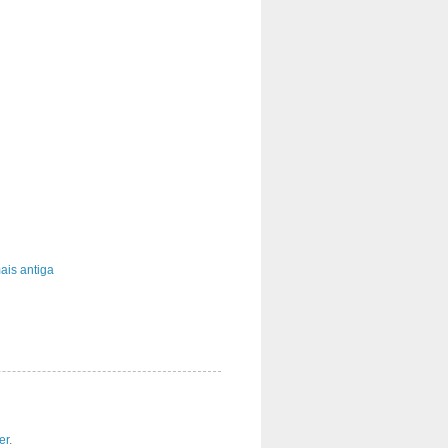
is antiga
er
.