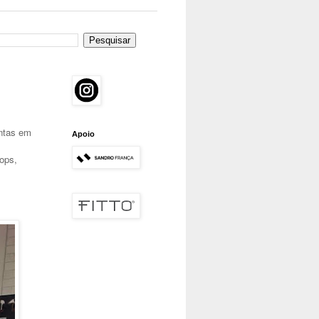
ntas em
Apoio
ops,