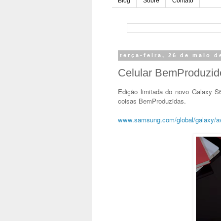
Blog
Sobre
Contato
terça-feira, 26 de maio d
Celular BemProduzido
Edição limitada do novo Galaxy 
coisas BemProduzidas.
www.samsung.com/global/galaxy/a