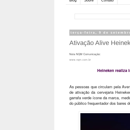
Blog
Sobre
Contato
terça-feira, 9 de setemb
Ativação Alive Heine
Nota NQM Comunicação:
www.nqm.com.br
Heineken realiza i
As pessoas que circulam pela Aven
de ativação da cervejaria Heinek
garrafa verde ícone da marca, medin
do público frequentador dos bares d