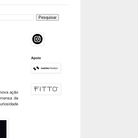
Apoio
 nova ação
 imensa da
curiosidade