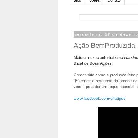
Blog
Sobre
Contato
terça-feira, 17 de dezem
Ação BemProduzida. -
Mais um excelente trabalho 
Handm
Batel de Boas Ações.
Comentário sobre a produção feito pe
"Fizemos o rascunho da parede com
verde, para dar um toque especial e 
www.facebook.com/criatipos