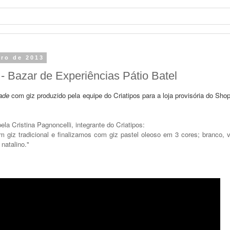
bro de 2013
 Bazar de Experiências Pátio Batel
ade
 com giz produzido pela equipe do Criatipos para a loja provisória do Shop
la Cristina Pagnoncelli, integrante do Criatipos:
 giz tradicional e finalizamos com giz pastel oleoso em 3 cores; branco, 
natalino."