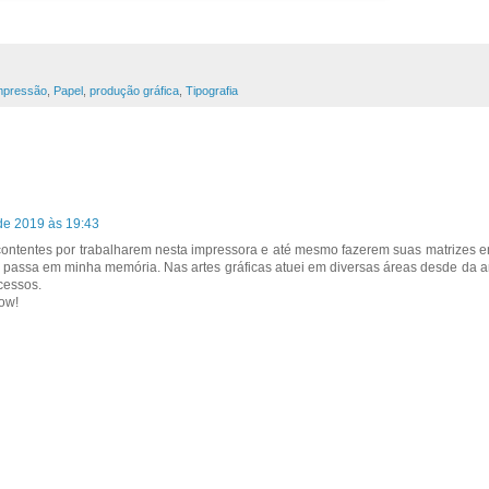
mpressão
,
Papel
,
produção gráfica
,
Tipografia
 de 2019 às 19:43
contentes por trabalharem nesta impressora e até mesmo fazerem suas matrizes 
passa em minha memória. Nas artes gráficas atuei em diversas áreas desde da art
cessos.
ow!