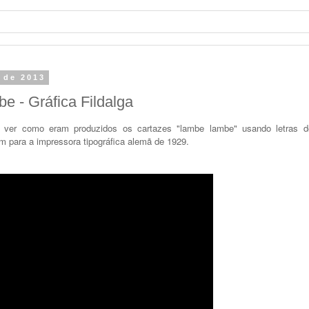
o de 2013
 - Gráfica Fildalga
 ver como eram produzidos os cartazes "lambe lambe" usando letras d
 para a impressora tipográfica alemã de 1929.