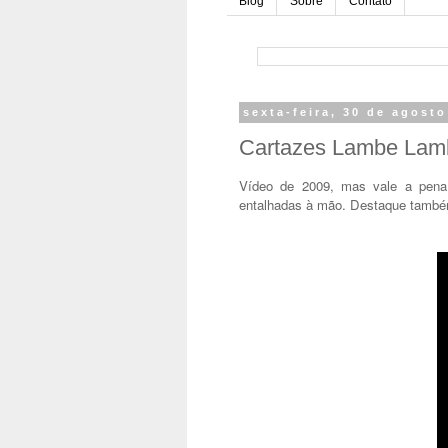
Blog
Sobre
Contato
sexta-feira, 30 de agost
Cartazes Lambe Lambe
Vídeo de 2009, mas vale a pena
entalhadas à mão. Destaque também