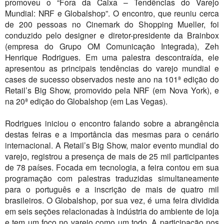
promoveu o “Fora da Caixa – Tendências do Varejo
Mundial: NRF e Globalshop”. O encontro, que reuniu cerca
de 200 pessoas no Cinemark do Shopping Mueller, foi
conduzido pelo designer e diretor-presidente da Brainbox
(empresa do Grupo OM Comunicação Integrada), Zeh
Henrique Rodrigues. Em uma palestra descontraída, ele
apresentou as principais tendências do varejo mundial e
cases de sucesso observados neste ano na 101ª edição do
Retail’s Big Show, promovido pela NRF (em Nova York), e
na 20ª edição do Globalshop (em Las Vegas).
Rodrigues iniciou o encontro falando sobre a abrangência
destas feiras e a importância das mesmas para o cenário
internacional. A Retail’s Big Show, maior evento mundial do
varejo, registrou a presença de mais de 25 mil participantes
de 78 países. Focada em tecnologia, a feira contou em sua
programação com palestras traduzidas simultaneamente
para o português e a inscrição de mais de quatro mil
brasileiros. O Globalshop, por sua vez, é uma feira dividida
em seis seções relacionadas à indústria do ambiente de loja
e tem um foco no varejo como um todo. A participação nos