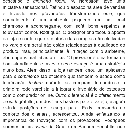
descanso e
girlfriend room
. “A Nordstrom teve uma
iniciativa sensacional. Refinou o espaço na área de vendas
e investiu nos provadores, transformando este, que
normalmente é um ambiente pequeno, em um local
charmoso e aconchegante, com sofá, bons espelhos e
televisão”, contou Rodrigues. O designer enalteceu a aposta
da loja e contou que a maioria das compras não efetivadas
no varejo em geral não estão relacionadas à qualidade do
produto, mas, principalmente, à irritação com o ambiente,
abordagens mal feitas ou filas. “O provador é uma forma de
bom atendimento e investir neste espaço é uma estratégia
muito boa. Além disso, a loja também criou um aplicativo
para
e-commerce
tão eficiente que também é usado como
informação
instore
durante as compras, tornando-se a
primeira rede varejista a integrar o inventário de estoques
com o comprador online. Outro diferencial é o oferecimento
de
wi-fi
gratuito, um dos itens básicos para o varejo, e agora
estuda posições de recarga para iPads, pensando no
conforto dos clientes”, acrescentou. Ainda enfatizando a
importância de inovação com os provadores, Rodrigues
apresentou os
cases
da Gap e da Banana Republic, que