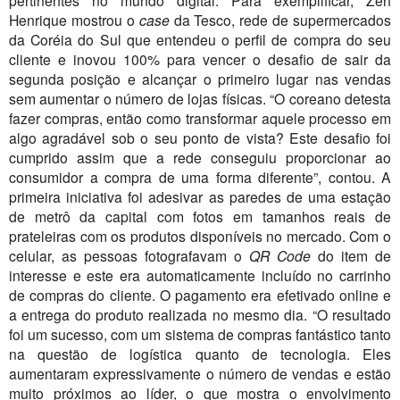
pertinentes no mundo digital. Para exemplificar, Zeh
Henrique mostrou o
case
da Tesco, rede de supermercados
da Coréia do Sul que entendeu o perfil de compra do seu
cliente e inovou 100% para vencer o desafio de sair da
segunda posição e alcançar o primeiro lugar nas vendas
sem aumentar o número de lojas físicas. “O coreano detesta
fazer compras, então como transformar aquele processo em
algo agradável sob o seu ponto de vista? Este desafio foi
cumprido assim que a rede conseguiu proporcionar ao
consumidor a compra de uma forma diferente”, contou. A
primeira iniciativa foi adesivar as paredes de uma estação
de metrô da capital com fotos em tamanhos reais de
prateleiras com os produtos disponíveis no mercado. Com o
celular, as pessoas fotografavam o
QR Code
do item de
interesse e este era automaticamente incluído no carrinho
de compras do cliente. O pagamento era efetivado online e
a entrega do produto realizada no mesmo dia. “O resultado
foi um sucesso, com um sistema de compras fantástico tanto
na questão de logística quanto de tecnologia. Eles
aumentaram expressivamente o número de vendas e estão
muito próximos ao líder, o que mostra o envolvimento