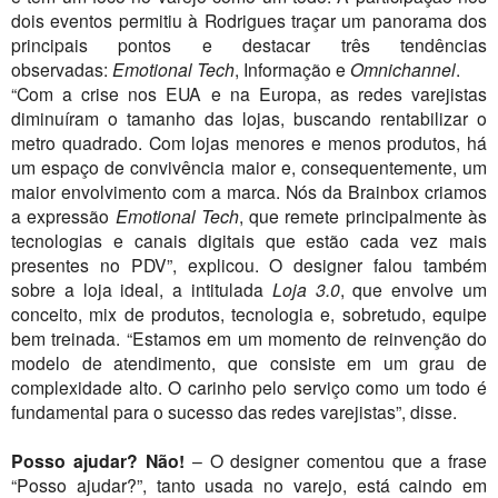
dois eventos permitiu à Rodrigues traçar um panorama dos
principais pontos e destacar três tendências
observadas:
Emotional Tech
, Informação e
Omnichannel
.
“Com a crise nos EUA e na Europa, as redes varejistas
diminuíram o tamanho das lojas, buscando rentabilizar o
metro quadrado. Com lojas menores e menos produtos, há
um espaço de convivência maior e, consequentemente, um
maior envolvimento com a marca. Nós da Brainbox criamos
a expressão
Emotional Tech
, que remete principalmente às
tecnologias e canais digitais que estão cada vez mais
presentes no PDV”, explicou. O designer falou também
sobre a loja ideal, a intitulada
Loja 3.0
, que envolve um
conceito, mix de produtos, tecnologia e, sobretudo, equipe
bem treinada. “Estamos em um momento de reinvenção do
modelo de atendimento, que consiste em um grau de
complexidade alto. O carinho pelo serviço como um todo é
fundamental para o sucesso das redes varejistas”, disse.
Posso ajudar? Não!
– O designer comentou que a frase
“Posso ajudar?”, tanto usada no varejo, está caindo em