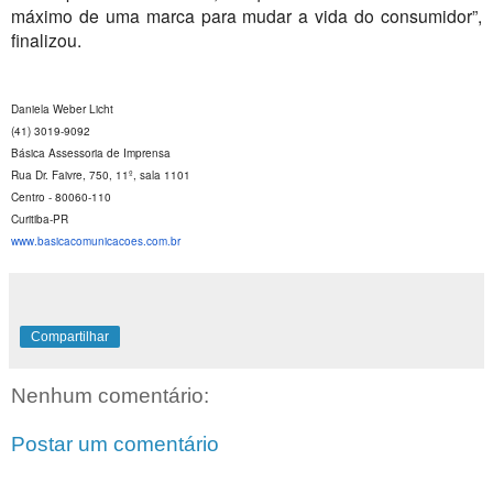
máximo de uma marca para mudar a vida do consumidor”,
finalizou.
Daniela Weber Licht
(41) 3019-9092
Básica Assessoria de Imprensa
Rua Dr. Faivre, 750, 11º, sala 1101
Centro - 80060-110
Curitiba-PR
www.basicacomunicacoes.com.br
Compartilhar
Nenhum comentário:
Postar um comentário